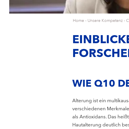
Home
-
Unsere Kompetenz
-
C
EINBLICK
FORSCHE
WIE Q10 D
Alterung ist ein multika
verschiedenen Merkmalen
als Antioxidans. Das heiß
Hautalterung deutlich b