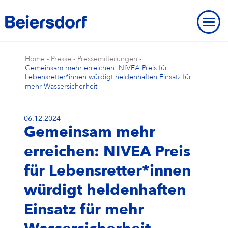
Home
-
Presse
-
Pressemitteilungen
-
Gemeinsam mehr erreichen: NIVEA Preis für
Lebensretter*innen würdigt heldenhaften Einsatz für
mehr Wassersicherheit
ÜBER UNS
06.12.2024
Gemeinsam mehr
Über uns
UNSERE STANDORTE
UNSERE MARKEN
erreichen: NIVEA Preis
Unsere Strategie
Unsere Standorte
UNSERE FORSCHUNG
Unsere Marken
MARKENGESCHICHTE
STRATEGISCHER RAHMEN
für Lebensretter*innen
Unser Purpose
Beiersdorf Weltweit
Unsere Forschung
UNSERE GESCHICHTE
NIVEA
Strategischer Rahmen
UMWELT
INNOVATIONEN
Markengeschichte
ÜBERBLICK
würdigt heldenhaften
Unsere Core Values
Unser Hauptsitz „Campus“
Unsere Arbeitsweise
Eucerin
Ziele & Ergebnisse
Umwelt
INKLUSION & GESELLSCHAFT
Unsere Geschichte
Einsatz für mehr
Innovationen
ÜBERBLICK
AKTIE
Unser Management Team
Unsere Hamburger Standorte
Unsere Studien & Publikationen
Hansaplast / Elastoplast / CURITAS
Produkttransparenz
Für das Klima
Inklusion & Gesellschaft
BERICHTE & RICHTLINIEN
NIVEA