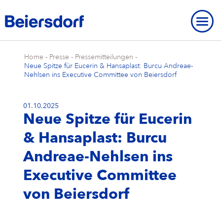
Home
-
Presse
-
Pressemitteilungen
-
Neue Spitze für Eucerin & Hansaplast: Burcu Andreae-
Nehlsen ins Executive Committee von Beiersdorf
01.10.2025
ÜBER UNS
Neue Spitze für Eucerin
Über uns
UNSERE STANDORTE
UNSERE MARKEN
& Hansaplast: Burcu
Unsere Strategie
Unsere Standorte
UNSERE FORSCHUNG
Unsere Marken
MARKENGESCHICHTE
STRATEGISCHER RAHMEN
Andreae-Nehlsen ins
Unser Purpose
Beiersdorf Weltweit
Unsere Forschung
UNSERE GESCHICHTE
NIVEA
Strategischer Rahmen
UMWELT
INNOVATIONEN
Executive Committee
Markengeschichte
ÜBERBLICK
Unsere Core Values
Unser Hauptsitz „Campus“
Unsere Arbeitsweise
Eucerin
Ziele & Ergebnisse
Umwelt
INKLUSION & GESELLSCHAFT
von Beiersdorf
Unsere Geschichte
Innovationen
ÜBERBLICK
AKTIE
Unser Management Team
Unsere Hamburger Standorte
Unsere Studien & Publikationen
Hansaplast / Elastoplast / CURITAS
Produkttransparenz
Für das Klima
Inklusion & Gesellschaft
BERICHTE & RICHTLINIEN
NIVEA