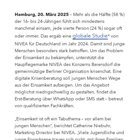
Campus Services
NIVEA Ball
Hamburg, 20. März 2025
– Mehr als die Hälfte (58 %)
der 16- bis 24-Jährigen fühlt sich mindestens
manchmal einsam, jede vierte Person (24 %) sogar oft
globale Studie
oder immer. Das ergab eine
* von
NIVEA für Deutschland im Jahr 2024. Damit sind junge
Menschen besonders stark betroffen. Um das Problem
der Einsamkeit zu bekämpfen, unterstützt die
Haupflegemarke NIVEA des Konzerns Beiersdorf die
gemeinnützige Berliner Organisation krisenchat. Eine
digitale Krisenberatung soll jungen Menschen Wege
aus der Einsamkeit aufzeigen. Um das Angebot
möglichst niedrigschwellig zu gestalten, findet die
Erst-Beratung über WhatsApp oder SMS statt – betreut
von qualifizierten Fachkräften.
„Einsamkeit ist oft ein Tabuthema – vor allem bei
jungen Menschen“, berichtet Catherine Niebuhr,
Marketing Director bei NIVEA. „Viele Jugendliche und
junge Erwachsene trauen sich nicht, mit ihren Familien