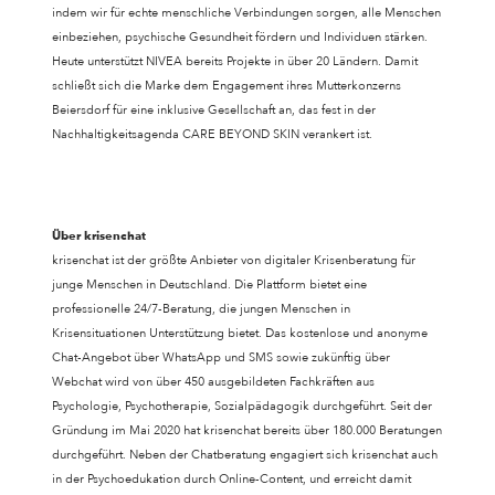
indem wir für echte menschliche Verbindungen sorgen, alle Menschen
einbeziehen, psychische Gesundheit fördern und Individuen stärken.
Heute unterstützt NIVEA bereits Projekte in über 20 Ländern. Damit
schließt sich die Marke dem Engagement ihres Mutterkonzerns
Beiersdorf für eine inklusive Gesellschaft an, das fest in der
Nachhaltigkeitsagenda CARE BEYOND SKIN verankert ist.
Über krisenchat
krisenchat ist der größte Anbieter von digitaler Krisenberatung für
junge Menschen in Deutschland. Die Plattform bietet eine
professionelle 24/7-Beratung, die jungen Menschen in
Krisensituationen Unterstützung bietet. Das kostenlose und anonyme
Chat-Angebot über WhatsApp und SMS sowie zukünftig über
Webchat wird von über 450 ausgebildeten Fachkräften aus
Psychologie, Psychotherapie, Sozialpädagogik durchgeführt. Seit der
Gründung im Mai 2020 hat krisenchat bereits über 180.000 Beratungen
durchgeführt. Neben der Chatberatung engagiert sich krisenchat auch
in der Psychoedukation durch Online-Content, und erreicht damit