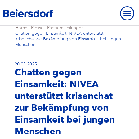
Home
-
Presse
-
Pressemitteilungen
-
Chatten gegen Einsamkeit: NIVEA unterstützt
krisenchat zur Bekämpfung von Einsamkeit bei jungen
Menschen
20.03.2025
ÜBER UNS
Chatten gegen
Über uns
UNSERE STANDORTE
UNSERE MARKEN
Einsamkeit: NIVEA
Unsere Strategie
Unsere Standorte
UNSERE FORSCHUNG
Unsere Marken
MARKENGESCHICHTE
STRATEGISCHER RAHMEN
unterstützt krisenchat
Unser Purpose
Beiersdorf Weltweit
Unsere Forschung
UNSERE GESCHICHTE
NIVEA
zur Bekämpfung von
Strategischer Rahmen
UMWELT
INNOVATIONEN
Markengeschichte
ÜBERBLICK
Unsere Core Values
Unser Hauptsitz „Campus“
Unsere Arbeitsweise
Einsamkeit bei jungen
Eucerin
Ziele & Ergebnisse
Umwelt
INKLUSION & GESELLSCHAFT
Unsere Geschichte
Innovationen
ÜBERBLICK
AKTIE
Menschen
Unser Management Team
Unsere Hamburger Standorte
Unsere Studien & Publikationen
Hansaplast / Elastoplast / CURITAS
Produkttransparenz
Für das Klima
Inklusion & Gesellschaft
BERICHTE & RICHTLINIEN
NIVEA