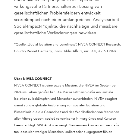
und inhaltlich eng begleitet. Als Expertin für
wirkungsvolle Partnerschaften zur Lösung von
gesellschaftlichen Problemfeldern entwickelt
score4impact nach einer umfangreichen Analysearbeit
Social-Impact-Projekte, die nachhaltige und messbare
gesellschaftliche Veränderungen bewirken.
*Quelle: „Social Isolation and Loneliness“, NIVEA CONNECT Research,
Country Report Germany, Ipsos Public Affairs, n=1.000, 3.-16.1.2024
Über NIVEA CONNECT
NIVEA CONNECT ist eine soziale Mission, die NIVEA im September
2024 ins Leben gerufen hat. Die Marke setzt sich dafür ein, soziale
Isolation zu bekämpfen und Menschen zu verbinden. NIVEA reagiert
damit auf die globale Ausbreitung von sozialer Isolation und
Einsamkeit, die die Gesundheit und das Wohlbefinden von Menschen
aller Altersgruppen, sozioökonomischer Hintergründe und Kulturen
beeinträchtigt. NIVEA ist überzeugt: Gemeinsam können wir viel dafür
tun, dass sich weniger Menschen isoliert oder ausgegrenzt fühlen –