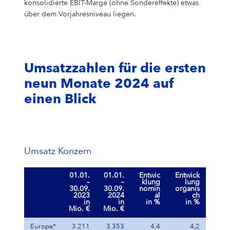
konsolidierte EBIT-Marge (ohne Sondereffekte) etwas
über dem Vorjahresniveau liegen.
Umsatzzahlen für die ersten
neun Monate 2024 auf
einen Blick
Umsatz Konzern
01.01.
01.01.
Entwic
Entwick
–
–
klung
lung
30.09.
30.09.
nomin
organis
2023
2024
al
ch
in
in
in %
in %
Mio. €
Mio. €
Europa*
3.211
3.353
4,4
4,2