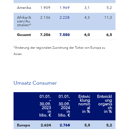
Amerika
1.909
1.969
3,1
5,2
Afrika/A
2.136
2.228
4,3
11,3
sien/Au
stralien*
Gesamt
7.256
7.550
4,0
6,5
*Änderung der regionalen Zuordnung der Türkei von Europa zu
Asien.
Umsatz Consumer
01.01.
01.01.
Entwic
Entwickl
–
–
klung
ung
30.09.
30.09.
nomin
organis
2023
2024
al
ch
in
in
in %
in %
Mio. €
Mio. €
Europa
2.624
2.768
5,5
5,2