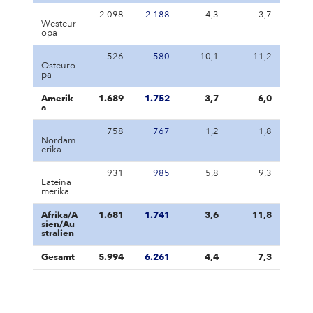
2.098
2.188
4,3
3,7
Westeur
opa
526
580
10,1
11,2
Osteuro
pa
Amerik
1.689
1.752
3,7
6,0
a
758
767
1,2
1,8
Nordam
erika
931
985
5,8
9,3
Lateina
merika
Afrika/A
1.681
1.741
3,6
11,8
sien/Au
stralien
Gesamt
5.994
6.261
4,4
7,3