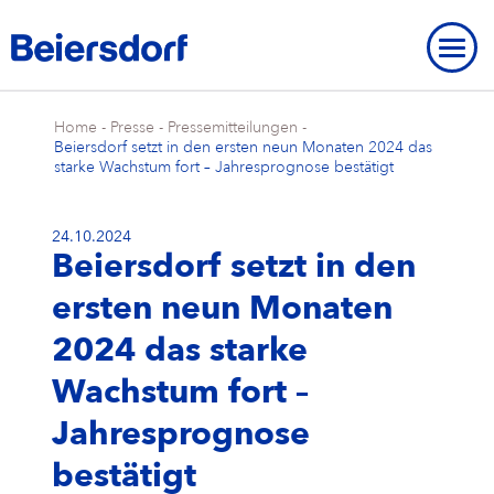
Home
-
Presse
-
Pressemitteilungen
-
Beiersdorf setzt in den ersten neun Monaten 2024 das
starke Wachstum fort – Jahresprognose bestätigt
24.10.2024
ÜBER UNS
Beiersdorf setzt in den
Über uns
UNSERE STANDORTE
UNSERE MARKEN
ersten neun Monaten
Unsere Strategie
Unsere Standorte
UNSERE FORSCHUNG
Unsere Marken
MARKENGESCHICHTE
STRATEGISCHER RAHMEN
2024 das starke
Unser Purpose
Beiersdorf Weltweit
Unsere Forschung
UNSERE GESCHICHTE
NIVEA
Strategischer Rahmen
UMWELT
INNOVATIONEN
Wachstum fort –
Markengeschichte
ÜBERBLICK
Unsere Core Values
Unser Hauptsitz „Campus“
Unsere Arbeitsweise
Eucerin
Ziele & Ergebnisse
Umwelt
INKLUSION & GESELLSCHAFT
Jahresprognose
Unsere Geschichte
Innovationen
ÜBERBLICK
AKTIE
Unser Management Team
Unsere Hamburger Standorte
Unsere Studien & Publikationen
Hansaplast / Elastoplast / CURITAS
Produkttransparenz
Für das Klima
Inklusion & Gesellschaft
BERICHTE & RICHTLINIEN
bestätigt
NIVEA