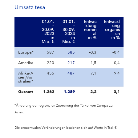
Umsatz tesa
01.01.
01.01.
Entwic
Entwickl
–
–
klung
ung
30.09.
30.09.
nomin
organis
2023
2024
al
ch
in
in
in %
in %
Mio. €
Mio. €
Europa*
587
585
–0,3
–0,4
Amerika
220
217
–1,5
–0,4
Afrika/A
455
487
7,1
9,4
sien/Au
stralien*
Gesamt
1.262
1.289
2,2
3,1
*Änderung der regionalen Zuordnung der Türkei von Europa zu
Asien.
Die prozentualen Veränderungen beziehen sich auf Werte in Tsd. €.