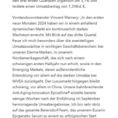
den drei ersten Quartalen organisch um 3,1% und
leistete einen Umsatzbeitrag von 1,3 Mrd. €.
Vorstandsvorsitzender Vincent Warnery: „In den ersten
neun Monaten 2024 haben wir in einem anhaltend
dynamischen Markt ein kontinuierlich starkes
Wachstum erreicht. Mit Blick auf das dritte Quartal
freue ich mich besonders über die zweistelligen
Umsatzzuwächse in wichtigen Geschäftsbereichen: bei
unseren Derma-Marken, in unserem
Nordamerikageschäft, das sich nach einem
schwierigen ersten Halbjahr nun erholt, sowie in den
Emerging Markets, deren außerordentliche
Entwicklung vor allem auf die starken Umsätze bei
NIVEA zurückgeht. Der Luxusmarkt hingegen bleibt
schwierig, vor allem in China. Unsere bahnbrechende
Anti-Aging-Innovation Epicelline® erzielte bereits
wenige Wochen nach der Einführung im September
hervorragende Umsatzergebnisse. Ich bin sehr stolz
auf das gesamte Beiersdorf-Team, das unserem Eucerin
Epigenetic Serum zu einem so erfolgreichen Start