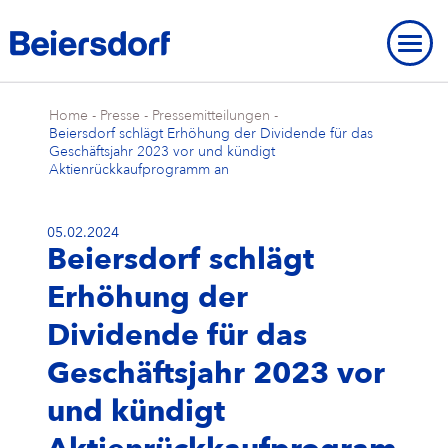
Home
-
Presse
-
Pressemitteilungen
-
Beiersdorf schlägt Erhöhung der Dividende für das
Geschäftsjahr 2023 vor und kündigt
Aktienrückkaufprogramm an
ÜBER UNS
05.02.2024
Beiersdorf schlägt
Über uns
UNSERE STANDORTE
UNSERE MARKEN
Erhöhung der
Unsere Strategie
Unsere Standorte
UNSERE FORSCHUNG
Unsere Marken
MARKENGESCHICHTE
STRATEGISCHER RAHMEN
Dividende für das
Unser Purpose
Beiersdorf Weltweit
Unsere Forschung
UNSERE GESCHICHTE
NIVEA
Strategischer Rahmen
UMWELT
INNOVATIONEN
Markengeschichte
ÜBERBLICK
Geschäftsjahr 2023 vor
Unsere Core Values
Unser Hauptsitz „Campus“
Unsere Arbeitsweise
Eucerin
Ziele & Ergebnisse
Umwelt
INKLUSION & GESELLSCHAFT
Unsere Geschichte
und kündigt
Innovationen
ÜBERBLICK
AKTIE
Unser Management Team
Unsere Hamburger Standorte
Unsere Studien & Publikationen
Hansaplast / Elastoplast / CURITAS
Produkttransparenz
Für das Klima
Inklusion & Gesellschaft
BERICHTE & RICHTLINIEN
NIVEA