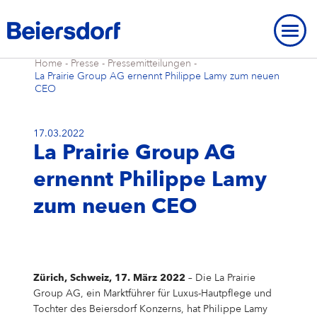
Home
-
Presse
-
Pressemitteilungen
-
La Prairie Group AG ernennt Philippe Lamy zum neuen
CEO
17.03.2022
La Prairie Group AG
ÜBER UNS
ernennt Philippe Lamy
Über uns
UNSERE STANDORTE
UNSERE MARKEN
zum neuen CEO
Unsere Strategie
Unsere Standorte
UNSERE FORSCHUNG
Unsere Marken
MARKENGESCHICHTE
STRATEGISCHER RAHMEN
Unser Purpose
Beiersdorf Weltweit
Unsere Forschung
UNSERE GESCHICHTE
NIVEA
Strategischer Rahmen
UMWELT
INNOVATIONEN
Markengeschichte
ÜBERBLICK
Unsere Core Values
Unser Hauptsitz „Campus“
Unsere Arbeitsweise
Eucerin
Ziele & Ergebnisse
Umwelt
INKLUSION & GESELLSCHAFT
Zürich, Schweiz, 17. März 2022
– Die La Prairie
Unsere Geschichte
Innovationen
ÜBERBLICK
Group AG, ein Marktführer für Luxus-Hautpflege und
AKTIE
Unser Management Team
Unsere Hamburger Standorte
Unsere Studien & Publikationen
Hansaplast / Elastoplast / CURITAS
Produkttransparenz
Für das Klima
Inklusion & Gesellschaft
BERICHTE & RICHTLINIEN
NIVEA
Tochter des Beiersdorf Konzerns, hat Philippe Lamy