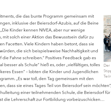
mitments, die das bunte Programm gemeinsam mit
en, inklusive der Beiersdorf-Azubis, auf die Beine
g: „Die Kinder kennen NIVEA, aber nur wenige
, mit solch einer Aktion das Bewusstsein dafür zu
llen Facetten. Viele Kindern haben betont, dass sie
ürden, die sich beispielsweise Nachhaltigkeit und
f die Fahne schreiben.“ Positives Feedback gab es
esser als Schule“ hieß es, oder „vielfältiges, tolles
Der 
Stip
ckeres Essen“ – lobten die Kinder und Jugendlichen
Tei
gramm. „Es war toll, den Tag gemeinsam mit den
n, dass sie eines Tages Teil von Beiersdorf sein möchten“,
ulleitung einer teilnehmenden Schule, die Beiersdorf fü
 die Lehrerschaft zur Fortbildung vorbeizuschicken…