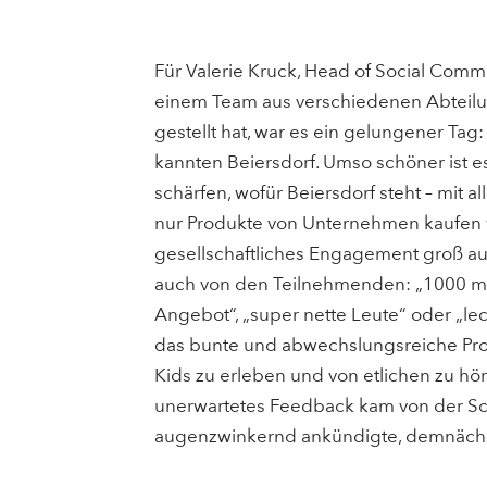
Für Valerie Kruck, Head of Social Com
einem Team aus verschiedenen Abteilung
gestellt hat, war es ein gelungener Ta
kannten Beiersdorf. Umso schöner ist es
schärfen, wofür Beiersdorf steht – mit a
nur Produkte von Unternehmen kaufen w
gesellschaftliches Engagement groß au
auch von den Teilnehmenden: „1000 mal b
Angebot“, „super nette Leute“ oder „le
das bunte und abwechslungsreiche Pro
Kids zu erleben und von etlichen zu höre
unerwartetes Feedback kam von der Sch
augenzwinkernd ankündigte, demnächst