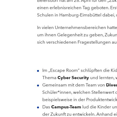
Beiersdorf hat am 28. April für den „Zu
einen erlebnisreichen Tag geboten. Er
Schulen in Hamburg-Eimsbüttel dabei, un
In vielen Unternehmensbereichen hatte
um ihnen Gelegenheit zu geben, Zukunf
sich verschiedenen Fragestellungen au
Im „Escape Room“ schlüpften die Kids
Thema
Cyber Security
und lernten, 
Gemeinsam mit dem Team von
Diver
Schüler*innen, welchen Stellenwert 
beispielsweise in der Produktentwick
Das
Campus-Team
lud die Kinder un
der Zukunft zu entwickeln. Anhand ei