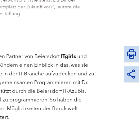
t erwünscht: „Wie stellst Du Dir den
itsplatz der Zukunft vor?“, lautete die
estellung.
en Partner von Beiersdorf
ITgirls
und
indern einen Einblick in das, was sie
e in der IT-Branche aufzudecken und zu
m gemeinsamen Programmieren mit Dr.
ützt durch die Beiersdorf IT-Azubis,
l zu programmieren. So haben die
gen Möglichkeiten der Berufswelt
ert.