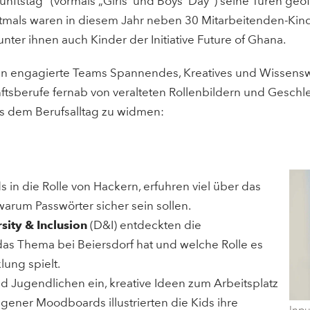
kunftstag“ (vormals „Girls´ und Boys´ Day“) seine Türen g
stmals waren in diesem Jahr neben 30 Mitarbeitenden-Ki
ter ihnen auch Kinder der Initiative Future of Ghana.
n engagierte Teams Spannendes, Kreatives und Wissenswer
tsberufe fernab von veralteten Rollenbildern und Gesch
s dem Berufsalltag zu widmen:
 in die Rolle von Hackern, erfuhren viel über das
warum Passwörter sicher sein sollen.
sity & Inclusion
(D&I) entdeckten die
das Thema bei Beiersdorf hat und welche Rolle es
lung spielt.
d Jugendlichen ein, kreative Ideen zum Arbeitsplatz
gener Moodboards illustrierten die Kids ihre