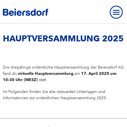
Home
-
Investor Relations
-
Hauptversammlung
-
2025
HAUPTVERSAMMLUNG 2025
ÜBER UNS
Die diesjährige ordentliche Hauptversammlung der Beiersdorf AG
Über uns
UNSERE STANDORTE
fand als
virtuelle Hauptversammlung
am
17. April 2025 um
UNSERE MARKEN
10:30 Uhr (MESZ)
statt.
Unsere Strategie
Unsere Standorte
UNSERE FORSCHUNG
Unsere Marken
MARKENGESCHICHTE
STRATEGISCHER RAHMEN
Im Folgenden finden Sie alle relevanten Unterlagen und
Unser Purpose
Beiersdorf Weltweit
Unsere Forschung
UNSERE GESCHICHTE
NIVEA
Strategischer Rahmen
UMWELT
INNOVATIONEN
Informationen zur ordentlichen Hauptversammlung 2025:
Markengeschichte
ÜBERBLICK
Unsere Core Values
Unser Hauptsitz „Campus“
Unsere Arbeitsweise
Eucerin
Ziele & Ergebnisse
Umwelt
INKLUSION & GESELLSCHAFT
Unsere Geschichte
Innovationen
ÜBERBLICK
AKTIE
Unser Management Team
Unsere Hamburger Standorte
Unsere Studien & Publikationen
Hansaplast / Elastoplast / CURITAS
Produkttransparenz
Für das Klima
Inklusion & Gesellschaft
BERICHTE & RICHTLINIEN
NIVEA