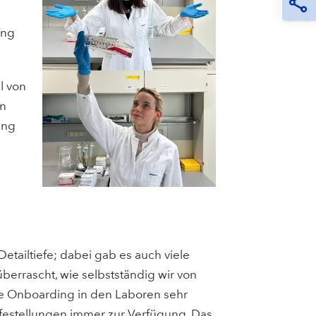
ung
l von
an
ung
tailtiefe; dabei gab es auch viele
berrascht, wie selbstständig wir von
ge Onboarding in den Laboren sehr
ilfestellungen immer zur Verfügung. Das