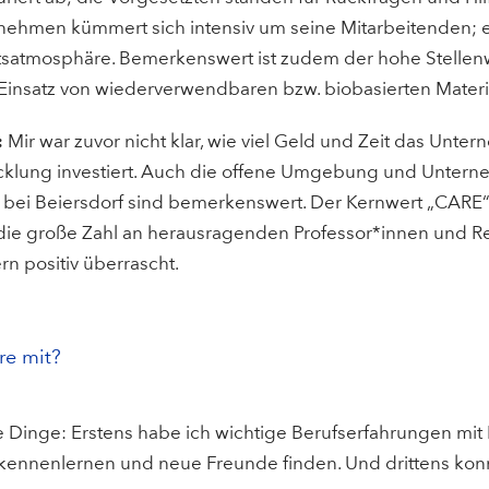
nehmen kümmert sich intensiv um seine Mitarbeitenden; es
tsatmosphäre. Bemerkenswert ist zudem der hohe Stellenwe
Einsatz von wiederverwendbaren bzw. biobasierten Materia
:
Mir war zuvor nicht klar, wie viel Geld und Zeit das Unt
cklung investiert. Auch die offene Umgebung und Unterne
 bei Beiersdorf sind bemerkenswert. Der Kernwert „CARE“ 
die große Zahl an herausragenden Professor*innen und Re
n positiv überrascht.
re mit?
he Dinge: Erstens habe ich wichtige Berufserfahrungen mi
 kennenlernen und neue Freunde finden. Und drittens konnt