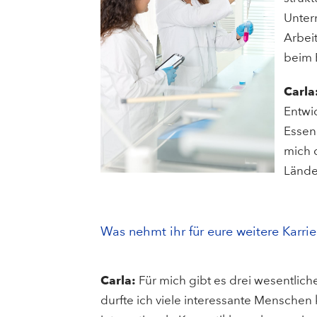
Unter
Arbei
beim 
Carla
Entwi
Essen
mich 
Länder
Was nehmt ihr für eure weitere Karrie
Carla:
Für mich gibt es drei wesentlic
durfte ich viele interessante Menschen