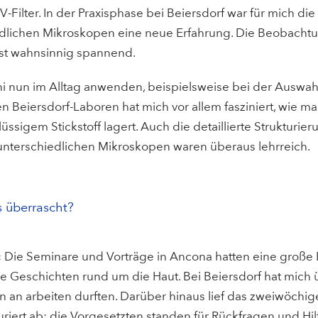
Filter. In der Praxisphase bei Beiersdorf war für mich die
indlichen Mikroskopen eine neue Erfahrung. Die Beobacht
ist wahnsinnig spannend.
i nun im Alltag anwenden, beispielsweise bei der Auswah
 Beiersdorf-Laboren hat mich vor allem fasziniert, wie m
lüssigem Stickstoff lagert. Auch die detaillierte Strukturier
 unterschiedlichen Mikroskopen waren überaus lehrreich.
 überrascht?
:
Die Seminare und Vorträge in Ancona hatten eine große De
e Geschichten rund um die Haut. Bei Beiersdorf hat mich ü
n an arbeiten durften. Darüber hinaus lief das zweiwöchi
uriert ab; die Vorgesetzten standen für Rückfragen und H