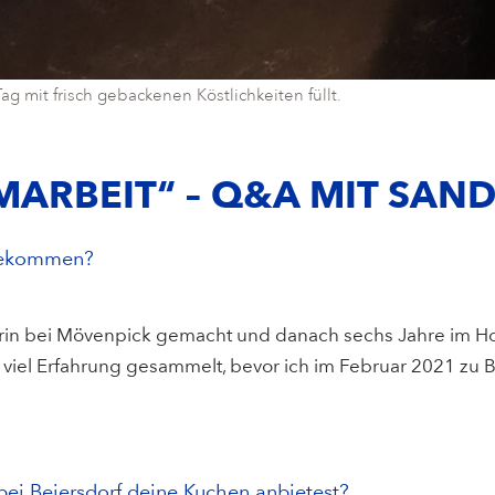
g mit frisch gebackenen Köstlichkeiten füllt.
MARBEIT“ – Q&A MIT SAN
 gekommen?
in bei Mövenpick gemacht und danach sechs Jahre im Hote
h viel Erfahrung gesammelt, bevor ich im Februar 2021 zu 
 bei Beiersdorf deine Kuchen anbietest?