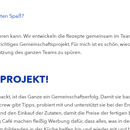
sten Spaß?
robieren kann. Wir entwickeln die Rezepte gemeinsam im 
ichtiges Gemeinschaftsprojekt. Für mich ist es schön, wie
tützung des ganzen Teams zu spüren.
MPROJEKT!
ckt, ist das Ganze ein Gemeinschaftserfolg. Damit sie ba
rew gibt Tipps, probiert mit und unterstützt sie bei der 
d den Einkauf der Zutaten, damit die Preise der fertigen 
Café machen fleißig Werbung dafür, dass alles, was in der
uszubildenden in der Küche helfen hin und wieder mit und 