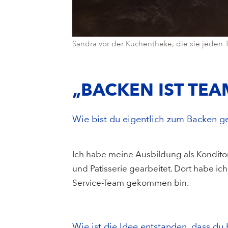
Sandra vor der Kuchentheke, die sie jeden Ta
„BACKEN IST TEA
Wie bist du eigentlich zum Backen
Ich habe meine Ausbildung als Konditor
und Patisserie gearbeitet. Dort habe ic
Service-Team gekommen bin.
Wie ist die Idee entstanden, dass du