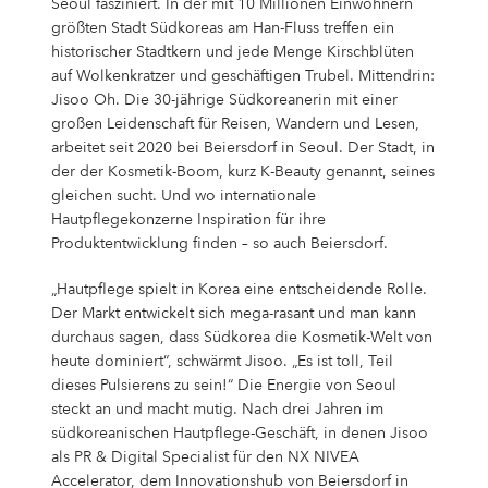
Seoul fasziniert. In der mit 10 Millionen Einwohnern
Aktie
VERÖFFENTLICHUNGEN
Unser Aufsichtsrat
Unsere Forschungsstandorte
Unsere Haltung zu Tierversuchen
AUSBILDUNG
La Prairie
Partnerschaften
Für Zirkularität
Für unsere Mitarbeitenden
Meilensteine
Thiamidol® – Hyperpigmentierung
PRESSE
größten Stadt Südkoreas am Han-Fluss treffen ein
Berichte & Richtlinien
Eucerin
Aktienkurs
Veröffentlichungen
CORPORATE GOVERNANCE
historischer Stadtkern und jede Menge Kirschblüten
Ausbildung
Unser Open Innovation Ansatz
STUDIERENDE
Chantecaille
Ratings & Rankings
Für Ökosysteme
Für unsere Konsument*innen
UNSER BLOG
HINWEISGEBERSYSTEM
auf Wolkenkratzer und geschäftigen Trubel. Mittendrin:
Gründungsgeschichte
EPICELLINE® – Hautverjüngung
Presse
Struktur der Aktionär*innen
Finanzmeldungen
Corporate Governance
COMPLIANCE
Berufe
Studierende
BERUFSEINSTIEG & BERUFSERFAHRENE
tesa
Jisoo Oh. Die 30-jährige Südkoreanerin mit einer
Für die Gesellschaft
Nichtfinanzielle Erklärung 2025
Hansaplast
UNSERE AUTOR*INNEN
FAQ
großen Leidenschaft für Reisen, Wandern und Lesen,
Renditerechner
Aktueller Geschäftsbericht
Bedeutung & Berichterstattung
Compliance
HAUPTVERSAMMLUNG
Arbeitsplatz
Praktikum & Werkstudium
Berufseinstieg & Berufserfahrene
DEINE BEWERBUNG
Weitere Ikonische Marken
arbeitet seit 2020 bei Beiersdorf in Seoul. Der Stadt, in
Unsere Lokalgeschichte
Mikrobiom – Hautbarriere
Pressemitteilungen
KONTAKT
der der Kosmetik-Boom, kurz K-Beauty genannt, seines
Climate Transition Plan
La Prairie
Analyst*innen
Finanzberichte & Präsentationen
Entsprechenserklärung
Einleitung
Hauptversammlung
KONTAKT
Vorteile
BEYOND: Unser Graduate Programm
Marketing
Deine Bewerbung
WAS WIR MIT CARE MEINEN
gleichen sucht. Und wo internationale
IMPRESSUM
Hautpflegekonzerne Inspiration für ihre
Persönlichkeiten
Dividende
​Finanzkalender 2026
Erklärung zur Unternehmensführung
Compliance Leitlinien
2026
Bewerbungsprozess
Promotion
Sales & eCommerce
Jobsuche
Coenzym Q10 – Hautzellenergie
Download Center
Produktentwicklung finden – so auch Beiersdorf.
Richtlinien zu Menschenrechten
Labello
Kontakt
Was wir mit Care meinen
Aktienrückkauf
Ad-hoc-Meldungen
Führungsstruktur, Satzung & Geschäftsordnungen
Code of Conduct
Archiv
Erfahrungen
IT
Job Alert
„Hautpflege spielt in Korea eine entscheidende Rolle.
Internationale Entwicklung
Pressekontakte
Standort
Deutschland
Factsheet
Directors’ Dealings
Vergütung von Vorstand und Aufsichtsrat
Speak up. We care. – Hinweisgebersystem
Der Markt entwickelt sich mega-rasant und man kann
Download Center
FAQ
Finance & Controlling
Bewerbungsprozess
8X4
Ansprechpersonen
Care changes everything.
durchaus sagen, dass Südkorea die Kosmetik-Welt von
Prognose
Stimmrechtsmitteilungen
Transparenz, Rechnungslegung & Abschlussprüfung
Supply Chain Management
Bewerbungs-FAQ
Beiersdorf Chronicle
heute dominiert“, schwärmt Jisoo. „Es ist toll, Teil
FAQs & Statements
Störfallinformationen
dieses Pulsierens zu sein!“ Die Energie von Seoul
Florena
FAQ
Arbeiten bei Beiersdorf
Unsere Strategie
Forschung & Entwicklung
Unsere Tochtergesellschaften
steckt an und macht mutig. Nach drei Jahren im
südkoreanischen Hautpflege-Geschäft, in denen Jisoo
Verantwortung & Ambitionen
Human Resources
Werbefilmklassiker
Glossar
als PR & Digital Specialist für den NX NIVEA
Deine Benefits
Accelerator, dem Innovationshub von Beiersdorf in