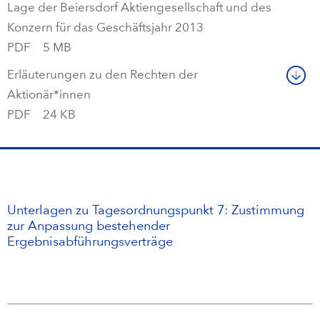
Campus Services
Lage der Beiersdorf Aktiengesellschaft und des
NIVEA Ball
Konzern für das Geschäftsjahr 2013
PDF
5 MB
Erläuterungen zu den Rechten der
Aktionär*innen
PDF
24 KB
Unterlagen zu Tagesordnungspunkt 7: Zustimmung
zur Anpassung bestehender
Ergebnisabführungsverträge