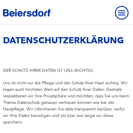
Home
-
Datenschutzerklärung
DATENSCHUTZERKLÄRUNG
ÜBER UNS
DER SCHUTZ IHRER DATEN IST UNS WICHTIG!
Über uns
UNSERE STANDORTE
UNSERE MARKEN
Uns ist nicht nur die Pflege und der Schutz Ihrer Haut wichtig. Wir
Unsere Strategie
Unsere Standorte
UNSERE FORSCHUNG
Unsere Marken
MARKENGESCHICHTE
legen auch höchsten Wert auf den Schutz Ihrer Daten. Deshalb
STRATEGISCHER RAHMEN
respektieren wir Ihre Privatsphäre und möchten, dass Sie uns beim
Unser Purpose
Beiersdorf Weltweit
Unsere Forschung
UNSERE GESCHICHTE
NIVEA
Strategischer Rahmen
UMWELT
INNOVATIONEN
Thema Datenschutz genauso vertrauen können wie bei der
Markengeschichte
ÜBERBLICK
Hautpflege. Wir informieren Sie stets transparent darüber, wofür
Unsere Core Values
Unser Hauptsitz „Campus“
Unsere Arbeitsweise
Eucerin
Ziele & Ergebnisse
Umwelt
INKLUSION & GESELLSCHAFT
wir Ihre Daten benötigen und ob bzw. wie lange wir diese
Unsere Geschichte
Innovationen
ÜBERBLICK
speichern.
AKTIE
Unser Management Team
Unsere Hamburger Standorte
Unsere Studien & Publikationen
Hansaplast / Elastoplast / CURITAS
Produkttransparenz
Für das Klima
Inklusion & Gesellschaft
BERICHTE & RICHTLINIEN
NIVEA