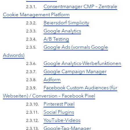
Campus Services
Consentmanager CMP – Zentrale
2.3.1.
NIVEA Ball
Cookie Management Platform
Beiersdorf Simplicity
2.3.2.
Google Analytics
2.3.3.
A/B Testing
2.3.4.
Google Ads (vormals Google
2.3.5.
Adwords)
Google Analytics-Werbefunktionen
2.3.6.
Google Campaign Manager
2.3.7.
Adform
2.3.8.
Facebook Custom Audiences (für
2.3.9.
Webseiten) / Conversion – Facebook Pixel
Pinterest Pixel
2.3.10.
Social Plugins
2.3.11.
YouTube-Videos
2.3.12.
Google-Tag-Manager
2.3.13.